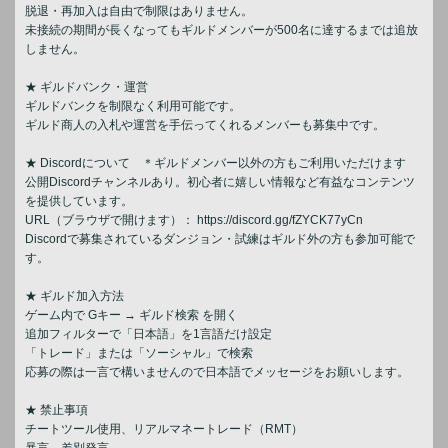
脱退・再加入は自由で制限はありません。
未接続の期間が長くなってもギルドメンバーが500名に達するまでは追放
しません。
★ ギルドバンク・運営
ギルドバンクを制限なく利用可能です。
ギルド商人の入札や運営を手伝ってくれるメンバーも募集中です。
★ Discordについて ＊ギルドメンバー以外の方もご利用いただけます
公開Discordチャンネルあり。初心者に嬉しい情報など有益なコンテンツ
を提供しています。
URL（ブラウザで開けます）： https://discord.gg/fZYCK77yCn
Discordで募集されているダンジョン・試練はギルド外の方も参加可能で
す。
★ ギルド加入方法
ゲーム内で Gキー → ギルド検索 を開く
追加フィルターで「日本語」を1言語だけ設定
「トレード」または「ソーシャル」で検索
応募の際は一言で構いませんので日本語でメッセージをお願いします。
★ 禁止事項
チートツール使用、リアルマネートレード（RMT）