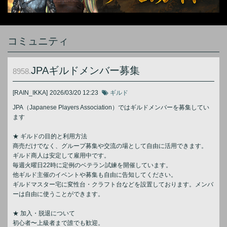
コミュニティ
JPAギルドメンバー募集
8958.
[RAIN_IKKA]
2026/03/20 12:23
ギルド
JPA（Japanese Players Association）ではギルドメンバーを募集してい
ます
★ ギルドの目的と利用方法
商売だけでなく、グループ募集や交流の場として自由に活用できます。
ギルド商人は安定して雇用中です。
毎週火曜日22時に定例のベテラン試練を開催しています。
他ギルド主催のイベントや募集も自由に告知してください。
ギルドマスター宅に変性台・クラフト台などを設置しております。メンバ
ーは自由に使うことができます。
★ 加入・脱退について
初心者〜上級者まで誰でも歓迎。