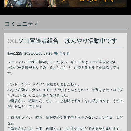
コミュニティ
ソロ冒険者組合 ぼんやり活動中です
8901.
[kou1225]
2025/09/19 18:26
ギルド
ソーシャル・PVEで検索してください。ギルド名はローマ字表記です。
メンバー各自がギルドの「ええとこどり」ができるギルドを目指してま
す。
アンドーンテッドイベント始まりましたねぇ。
みなさん強くてダッシュでクリアがほとんどなので、最近はまたソロでダ
ンジョンに行くことが多くなりました。
ご新規さん、復帰さん、ちょこっとお助けギルドをお探しの方は、うちの
ギルドはどうですか？
ソロ活動メイン、時々、情報交換や育て中キャラのダンジョン応援、など
など。
ご新規さんには、日中、夜間ともに、お手伝いなどできるかと思います。