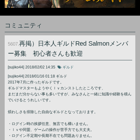
コミュニティ
再掲）日本人ギルドRed Salmonメンバ
5607.
ー募集 初心者さんも歓迎
[sujiko44]
2018/02/02 14:35
ギルド
[sujiko44] 2018/01/16 01:18 ギルド
2017年7月に作ったギルドです。
ギルドマスターもようやくｌｖカンストしたところです、
まだまだ分からない事も多いですが、みなさんと一緒に知識や経験を積ん
でいけるとうれしいです。
煩わしさを排除した自由なギルドとなっております。
・ログイン時の挨拶任意、無言でも構いません。
・ｌｖや同盟、ゲームの操作が苦手方でも大丈夫。
・ログイン不定期や長期不在でも問題ありません。