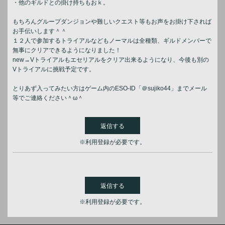
・他のギルドとの掛け持ちもおｋ。
もちろんグループダンジョンや難しいクエスト等もお声をお掛け下されば
お手伝いします＾＾
１２人で参加するトライアルなどもノーマルは全種類、ギルドメンバーで
無事にクリアできるようになりました！
new→Vトライアルもエセリアルをクリア出来るようになり、今後も別の
Vトライアルに挑戦予定です。
とりあず入ってみたい方はゲーム内のESO-ID「＠sujiko44」までメール
等でご連絡ください＾ω＾
返信する
※利用登録が必要です。
返信する
※利用登録が必要です。