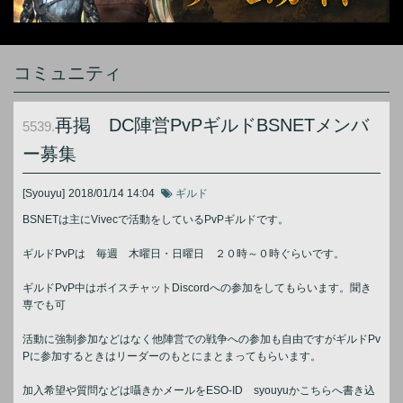
コミュニティ
再掲 DC陣営PvPギルドBSNETメンバ
5539.
ー募集
[Syouyu]
2018/01/14 14:04
ギルド
BSNETは主にVivecで活動をしているPvPギルドです。
ギルドPvPは 毎週 木曜日・日曜日 ２０時～０時ぐらいです。
ギルドPvP中はボイスチャットDiscordへの参加をしてもらいます。聞き
専でも可
活動に強制参加などはなく他陣営での戦争への参加も自由ですがギルドPv
Pに参加するときはリーダーのもとにまとまってもらいます。
加入希望や質問などは囁きかメールをESO-ID syouyuかこちらへ書き込