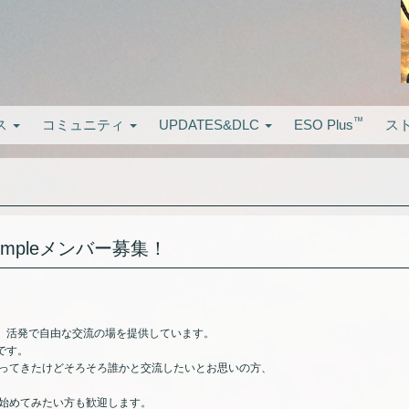
™
ス
コミュニティ
UPDATES&DLC
ESO Plus
ス
mpleメンバー募集！
指し、活発で自由な交流の場を提供しています。
です。
ってきたけどそろそろ誰かと交流したいとお思いの方、
始めてみたい方も歓迎します。