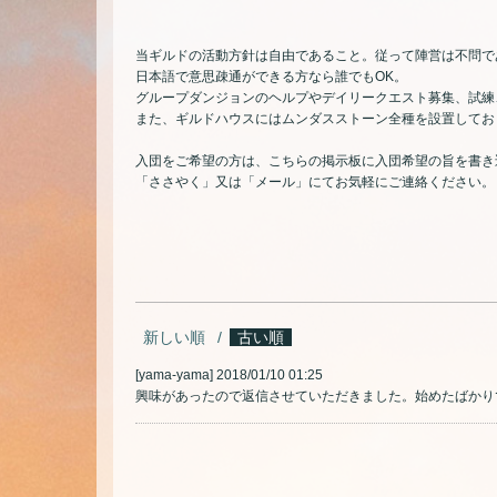
当ギルドの活動方針は自由であること。従って陣営は不問で
日本語で意思疎通ができる方なら誰でもOK。
グループダンジョンのヘルプやデイリークエスト募集、試練
また、ギルドハウスにはムンダスストーン全種を設置してお
入団をご希望の方は、こちらの掲示板に入団希望の旨を書き込みい
「ささやく」又は「メール」にてお気軽にご連絡ください。
新しい順
古い順
[yama-yama]
2018/01/10 01:25
興味があったので返信させていただきました。始めたばかりで