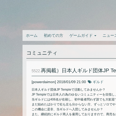
ホーム
初めての方
ゲームガイド
ニュー
コミュニティ
再掲載）日本人ギルド団体JP Te
5522.
[powerdaimon]
2018/01/09 21:00
ギルド
日本人ギルド団体JP Templeで活動してみませんか？
JP Templeでは日本人の為のゆるいコミュニティーを目
当ギルドには406名が在籍し、初中級者問わず誰でも大歓迎
まだ始めたばかりで右も左も分からない方、ずっとソロでや
この機会に是非、当ギルドへ入団してみませんか？
また、継続的にギルド商人を雇用しておりますので、商売を