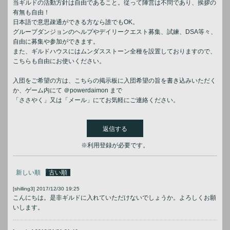
当ギルドの活動方針は自由であること。従って陣営は不問であり、挨拶の
有無も自由！
日本語で意思疎通ができる方なら誰でもOK。
グループダンジョンのヘルプやデイリークエスト募集、試練、DSA等々、
自由に募集や参加ができます。
また、ギルドハウスにはムンダスストーン全種を設置しておりますので、
こちらも自由にお使いください。
入団をご希望の方は、こちらの掲示板に入団希望の旨を書き込みいただく
か、ゲーム内にて ＠powerdaimon まで
「ささやく」又は「メール」にてお気軽にご連絡ください。
返信する
※利用登録が必要です。
新しい順
古い順
[shilling3]
2017/12/30 19:25
こんにちは。是非ギルドに入れていただけないでしょうか。よろしくお願
いします。