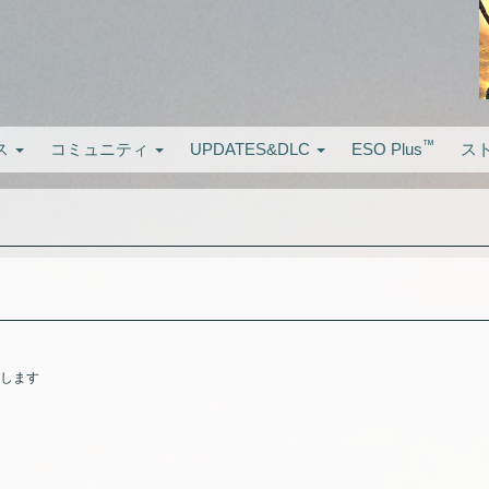
™
ス
コミュニティ
UPDATES&DLC
ESO Plus
ス
集します