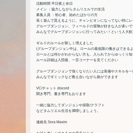
活動時間 平日夜と休日
メイン ：協力しながらタムリエルでの生活
募集人員 ：初心者、始めたばかりの方
長く遊んで貰えるように、チャンピオンになってない特にレ
グループダンジョン、フィールドの冒険が好きな人が多いで
みんなでグループダンジョンに行ってみたい！という人大歓
ギルドのルールが新しく増えました
(グループダンジョン中は、ロールの最低限の働きはできるよ
ロールとは何かがわからない方も、入られてからゆっくり知
ルール詳細は入団後、一言コーナーを見てください
グループダンジョンで強くなりたい人には装備やスキルを一
みんなでギミックなど教え合いながら旅ができます
VC/チャット discord
聞き専門、書き専門もおります
一緒に協力してダンジョンや採取/クラフト
などタムリエル生活を満喫しましょう。
連絡先 Sora Maxim