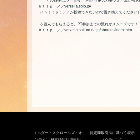
・Vozel宛にメールか、ギルドHPの応募フォームからお
ｈｔｔｐ：／／verzelia.sblo.jp/
（↑ｈｔｔｐ：／／が投稿できないので置き換えてください
↓を読んでもらえると、PT参加までの流れがスムーズです！
ｈｔｔｐ：／／verzelia.sakura.ne.jp/aboutus/index.htm
エルダー・スクロールズ・オ
特定商取引法に基づく表示
ンライン 日本語版利用規約
（クラウン）