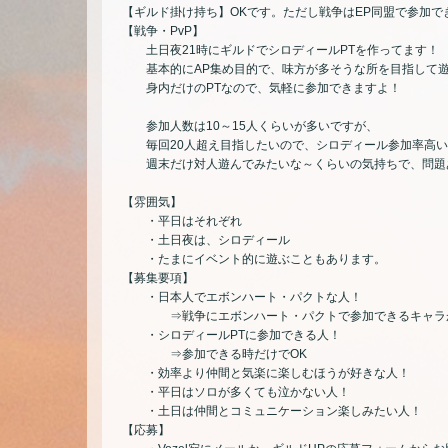
【ギルド掛け持ち】OKです。ただし戦争はEP同盟で参加で
【戦争・PvP】
土日夜21時にギルドでシロディールPTを作ってます！
基本的にAP集め目的で、味方が多そうな所を目指して遊
身内だけのPTなので、気軽に参加できますよ！
参加人数は10～15人くらいが多いですが、
毎回20人超え目指したいので、シロディール参加率高い
週末だけ対人遊んでみたいな～くらいの気持ちで、問題
【雰囲気】
・平日はそれぞれ
・土日夜は、シロディール
・たまにイベント的に遊ぶこともあります。
【募集要項】
・日本人でエボンハート・パクトな人！
⇒戦争にエボンハート・パクトで参加できるキャラが
・シロディールPTに参加できる人！
⇒参加できる時だけでOK
・効率より仲間と気楽に楽しむほうが好きな人！
・平日はソロが多くても泣かない人！
・土日は仲間とコミュニケーション楽しみたい人！
【応募】