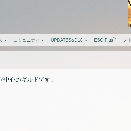
™
ス
コミュニティ
UPDATES&DLC
ESO Plus
ス
戦争が中心のギルドです。