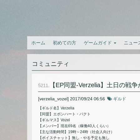
ホーム
初めての方
ゲームガイド
ニュー
コミュニティ
【EP同盟-Verzelia】土日の
5211.
[verzelia_vozel]
2017/09/24 06:56
ギルド
【ギルド名】Verzelia
【同盟】エボンハート・パクト
【ギルマス】Vozel
【メンバー】現在69名（稼働40人くらい）
【主な活動時間】19時～24時（社会人向け）
【ボイスチャット】無し・やる予定も無し