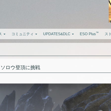
™
ス
コミュニティ
UPDATES&DLC
ESO Plus
ス
 ソロウ登頂に挑戦