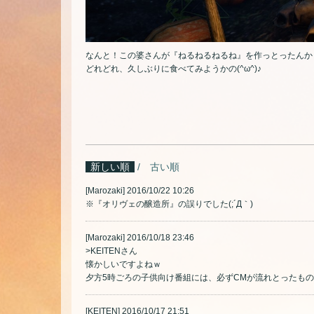
なんと！この婆さんが『ねるねるねるね』を作っとったんか
どれどれ、久しぶりに食べてみようかの(^ω^)♪
新しい順
古い順
[Marozaki]
2016/10/22 10:26
※『オリヴェの醸造所』の誤りでした(;´Д｀)
[Marozaki]
2016/10/18 23:46
>KEITENさん
懐かしいですよねｗ
夕方5時ごろの子供向け番組には、必ずCMが流れとったものです
[KEITEN]
2016/10/17 21:51