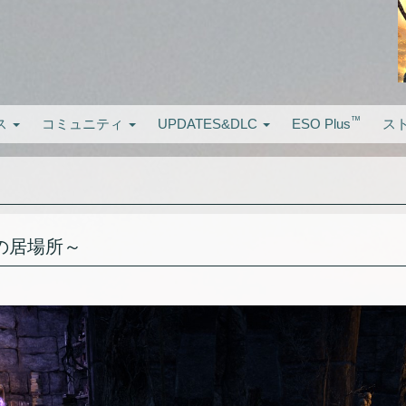
™
ス
コミュニティ
UPDATES&DLC
ESO Plus
ス
の居場所～