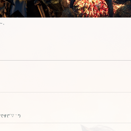
～。
(*´▽｀*)